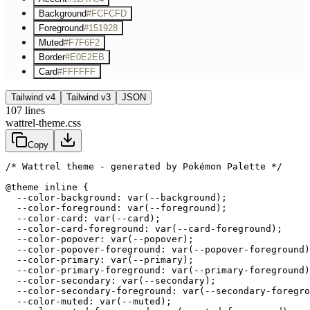
Background
#FCFCFD
Foreground
#151928
Muted
#F7F6F2
Border
#E0E2EB
Card
#FFFFFF
Tailwind v4
Tailwind v3
JSON
107
lines
wattrel-theme.css
Copy
/* Wattrel theme - generated by Pokémon Palette */
@theme inline {

  --color-background: var(--background);

  --color-foreground: var(--foreground);

  --color-card: var(--card);

  --color-card-foreground: var(--card-foreground);

  --color-popover: var(--popover);

  --color-popover-foreground: var(--popover-foreground)
  --color-primary: var(--primary);

  --color-primary-foreground: var(--primary-foreground)
  --color-secondary: var(--secondary);

  --color-secondary-foreground: var(--secondary-foregro
  --color-muted: var(--muted);
