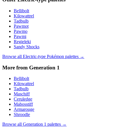
Bellibolt
Kilowattrel
Tadbulb
Pawmot
Pawmo
Pawmi
Regieleki
Sandy Shocks
Browse all
Electric
-type Pokémon palettes →
More from Generation
1
Bellibolt
Kilowattrel
Tadbulb
Maschiff
Ceruledge
Mabosstiff
Armarouge
Shroodle
Browse all Generation
1
palettes →