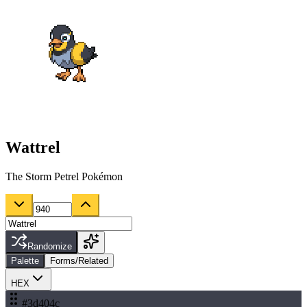
Wattrel
The Storm Petrel Pokémon
Randomize
Palette
Forms/Related
HEX
#3d404c